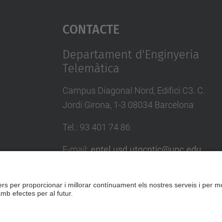
Contacte
Departament d'Enginyeria
Telemàtica
Campus Diagonal Nord, Edifici C3. C.
Jordi Girona, 1-3 08034 Barcelona
Tel.
:
93 401 74 86
E-mail
:
entel.usd.utgcntic@upc.edu
Directori UPC
Formulari de contacte