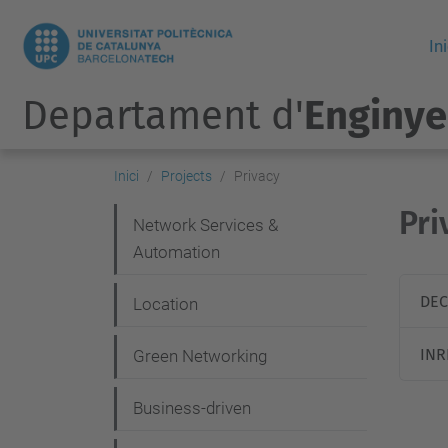
Ini
Departament d'
Enginye
Inici
Projects
Privacy
Pri
N
Network Services &
Automation
a
v
DEC
Location
e
INR
g
Green Networking
a
Business-driven
c