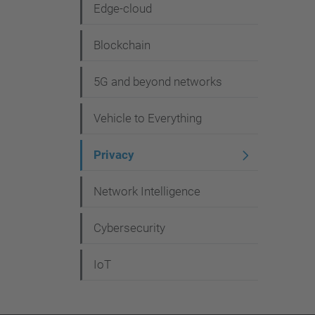
i
Edge-cloud
ó
Blockchain
5G and beyond networks
Vehicle to Everything
Privacy
Network Intelligence
Cybersecurity
IoT