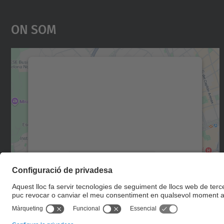
On Som
Necessitem el vostre consentiment
per carregar el servei Google Maps!
Utilitzem un servei de tercers per incrustar
contingut del mapa que pugui recollir dades
sobre la vostra activitat. Reviseu-ne els
detalls i accepteu el servei per veure el mapa.
Més Informació
Accepta
powered by
Usercentrics Consent
Management Platform