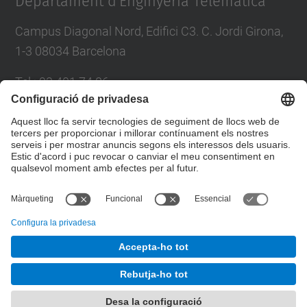
Departament d'Enginyeria Telemàtica
Campus Diagonal Nord, Edifici C3. C. Jordi Girona,
1-3 08034 Barcelona
Tel.
:
93 401 74 86
E-mail
:
entel.usd.utgcntic@upc.edu
Directori UPC
Formulari de contacte
© UPC
Departament d'Enginyeria Telemàtica. ENTEL.
Desenvolupat amb