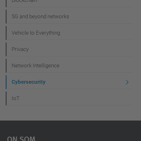
Blockchain
ó
5G and beyond networks
Vehicle to Everything
Privacy
Network Intelligence
Cybersecurity
IoT
On Som