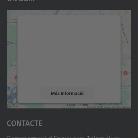
Necessitem el vostre
consentiment per carregar el
servei Google Maps!
Utilitzem un servei de tercers per incrustar
contingut del mapa que pugui recollir dades
sobre la vostra activitat. Reviseu-ne els
detalls i accepteu el servei per veure el
mapa.
Més Informació
Accepta
Contacte
powered by
Usercentrics Consent
Management Platform