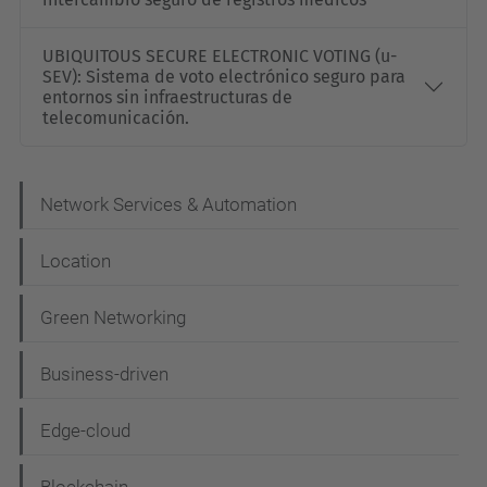
UBIQUITOUS SECURE ELECTRONIC VOTING (u-
SEV): Sistema de voto electrónico seguro para
entornos sin infraestructuras de
telecomunicación.
N
Network Services & Automation
a
Location
v
e
Green Networking
g
Business-driven
a
c
Edge-cloud
i