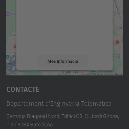
consentiment per carregar el
servei Google Maps!
Utilitzem un servei de tercers per incrustar
contingut del mapa que pugui recollir dades
sobre la vostra activitat. Reviseu-ne els
detalls i accepteu el servei per veure el
mapa.
Més Informació
Accepta
Contacte
powered by
Usercentrics Consent
Management Platform
Departament d'Enginyeria Telemàtica
Campus Diagonal Nord, Edifici C3. C. Jordi Girona,
1-3 08034 Barcelona