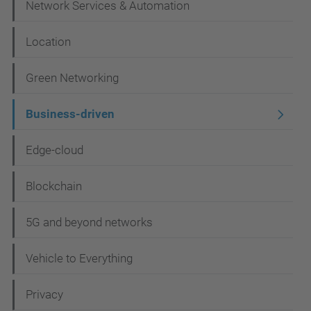
N
Network Services & Automation
a
Location
v
e
Green Networking
g
Business-driven
a
c
Edge-cloud
i
Blockchain
ó
5G and beyond networks
Vehicle to Everything
Privacy