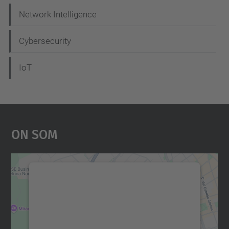
Network Intelligence
Cybersecurity
IoT
On Som
Necessitem el vostre
consentiment per carregar el
servei Google Maps!
Utilitzem un servei de tercers per incrustar