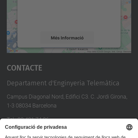
contingut del mapa que pugui recollir dades
sobre la vostra activitat. Reviseu-ne els
detalls i accepteu el servei per veure el
mapa.
Més Informació
Accepta
Contacte
powered by
Usercentrics Consent
Management Platform
Departament d'Enginyeria Telemàtica
Campus Diagonal Nord, Edifici C3. C. Jordi Girona,
1-3 08034 Barcelona
Tel.
:
93 401 74 86
E-mail
:
entel.usd.utgcntic@upc.edu