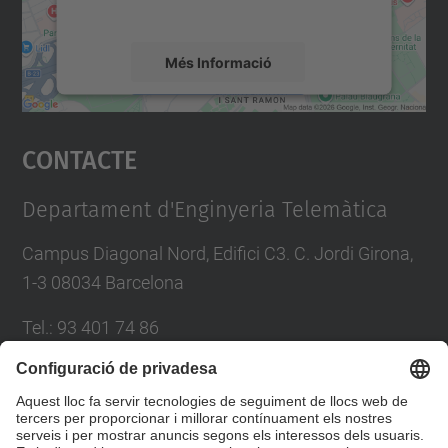
mapa.
Més Informació
Accepta
Contacte
powered by
Usercentrics Consent
Management Platform
Departament d'Enginyeria Telemàtica
Campus Diagonal Nord, Edifici C3. C. Jordi Girona,
1-3 08034 Barcelona
Tel.
:
93 401 74 86
E-mail
:
entel.usd.utgcntic@upc.edu
Directori UPC