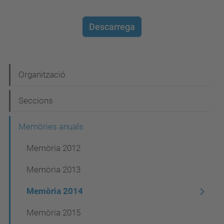
Descarrega
N
Organització
a
Seccions
v
e
Memòries anuals
g
Memòria 2012
a
Memòria 2013
c
i
Memòria 2014
ó
Memòria 2015