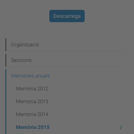
Descarrega
N
Organització
a
Seccions
v
e
Memòries anuals
g
Memòria 2012
a
Memòria 2013
c
i
Memòria 2014
ó
Memòria 2015