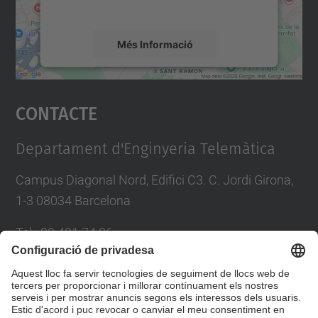
mapa.
Més Informació
Accepta
Contacte
powered by
Usercentrics Consent
Management Platform
Departament d'Enginyeria Telemàtica
Campus Diagonal Nord, Edifici C3. C. Jordi Girona,
1-3 08034 Barcelona
Tel.
:
93 401 74 86
E-mail
:
entel.usd.utgcntic@upc.edu
Directori UPC