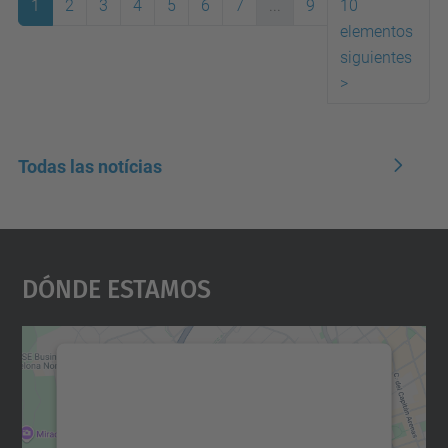
1
2
3
4
5
6
7
...
9
10
elementos
(actual)
siguientes
>
Todas las notícias
Dónde Estamos
Necesitamos su consentimiento
para cargar el servicio Google
Maps.