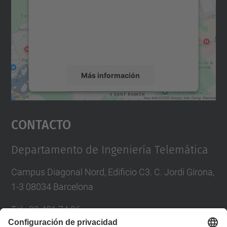
Utilizamos un servicio de terceros para
incrustar contenido de mapas que puede
recopilar datos sobre su actividad. Le
rogamos que revise los detalles y acepte el
servicio para ver este mapa.
Más información
Aceptar
Contacto
powered by
Usercentrics Consent
Management Platform
Departamento de Ingeniería Telemática
Campus Diagonal Nord, Edificio C3. C. Jordi Girona,
1-3 08034 Barcelona
Tel.
:
93 401 74 86