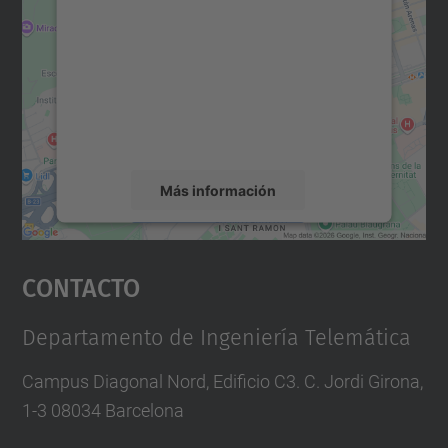
Maps.
Utilizamos un servicio de terceros para
incrustar contenido de mapas que puede
recopilar datos sobre su actividad. Le
rogamos que revise los detalles y acepte el
servicio para ver este mapa.
Más información
Aceptar
Contacto
powered by
Usercentrics Consent
Management Platform
Departamento de Ingeniería Telemática
Campus Diagonal Nord, Edificio C3. C. Jordi Girona,
1-3 08034 Barcelona