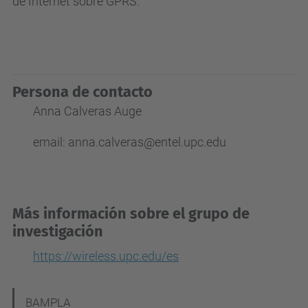
de Internet sobre GPRS.
Persona de contacto
Anna Calveras Auge
email: anna.calveras@entel.upc.edu
Más información sobre el grupo de
investigación
https://wireless.upc.edu/es
N
BAMPLA