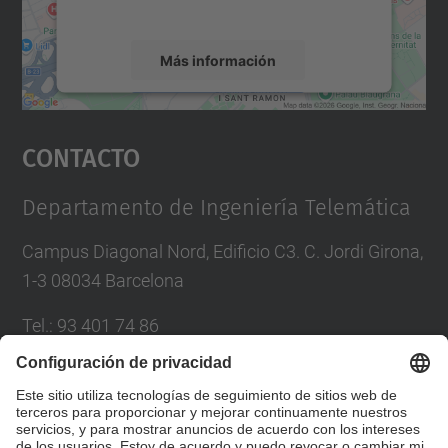
servicio para ver este mapa.
Más información
Aceptar
Contacto
powered by
Usercentrics Consent
Management Platform
Departamento de Ingeniería Telemática
Campus Diagonal Nord, Edificio C3. C. Jordi Girona,
1-3 08034 Barcelona
Tel.
:
93 401 74 86
Correo
:
entel.usd.utgcntic@upc.edu
Directorio UPC