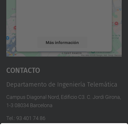
Utilizamos un servicio de terceros para
incrustar contenido de mapas que puede
recopilar datos sobre su actividad. Le
rogamos que revise los detalles y acepte el
servicio para ver este mapa.
Más información
Aceptar
Contacto
powered by
Usercentrics Consent
Management Platform
Departamento de Ingeniería Telemática
Campus Diagonal Nord, Edificio C3. C. Jordi Girona,
1-3 08034 Barcelona
Tel.
:
93 401 74 86