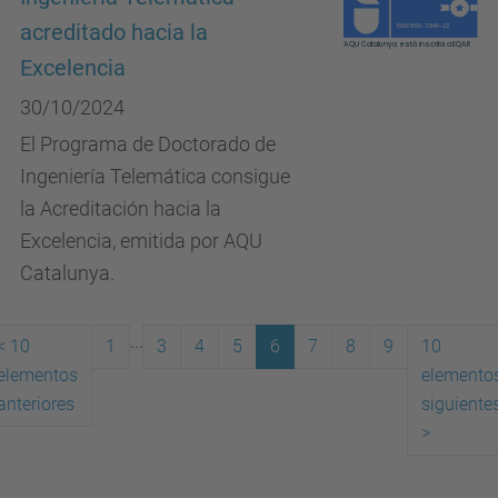
acreditado hacia la
Excelencia
30/10/2024
El Programa de Doctorado de
Ingeniería Telemática consigue
la Acreditación hacia la
Excelencia, emitida por AQU
Catalunya.
...
<
10
1
3
4
5
6
7
8
9
10
elementos
elemento
(actual)
anteriores
siguiente
>