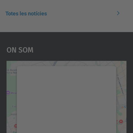
Totes les notícies
On Som
Necessitem el vostre
consentiment per carregar el
servei Google Maps!
Utilitzem un servei de tercers per incrustar
contingut del mapa que pugui recollir dades
sobre la vostra activitat. Reviseu-ne els
detalls i accepteu el servei per veure el
mapa.