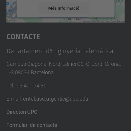
Més Informació
Accepta
Contacte
powered by
Usercentrics Consent
Management Platform
Departament d'Enginyeria Telemàtica
Campus Diagonal Nord, Edifici C3. C. Jordi Girona,
1-3 08034 Barcelona
Tel.
:
93 401 74 86
E-mail
:
entel.usd.utgcntic@upc.edu
Directori UPC
Formulari de contacte