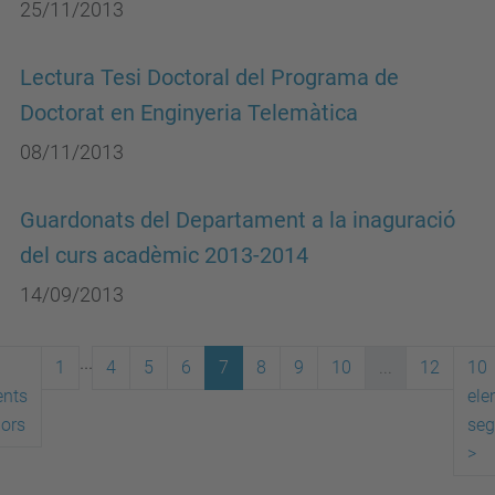
25/11/2013
Lectura Tesi Doctoral del Programa de
Doctorat en Enginyeria Telemàtica
08/11/2013
Guardonats del Departament a la inaguració
del curs acadèmic 2013-2014
14/09/2013
...
1
4
5
6
7
8
9
10
...
12
10
ents
ele
iors
seg
>